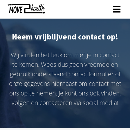
ngen
Neem vrijblijvend contact op!
 policy
Wij vinden het leuk om met je in contact
te komen. Wees dus geen vreemde en
oneel
gebruik onderstaand contactformulier of
onele
onze gegevens hiernaast om contact met
s zijn
kelijk om
ons op te nemen. Je kunt ons ook vinden,
bsite te
volgen en contacteren via social media!
ken. Ze
 gebruikt
asisfuncties
der deze