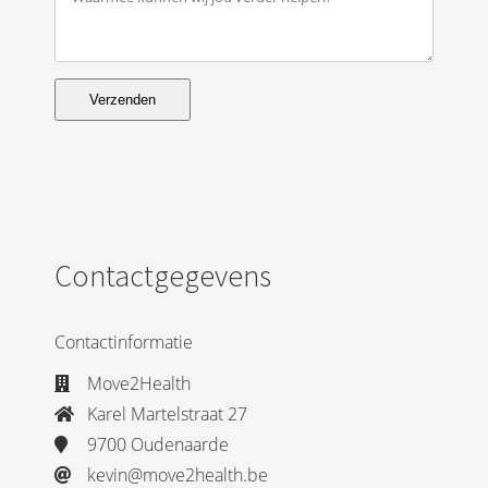
 op de
e. Hierdoor
 website-
ren
Verzenden
nte
enties
gebaseerd
 gedrag van
ezoeker.
Contactgegevens
uren
Contactinformatie
Move2Health
Karel Martelstraat 27
9700 Oudenaarde
kevin@move2health.be