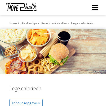
Home
Afvallen tips
Kennisbank afvallen
Lege calorieën
ngen
 policy
oneel
onele
s zijn
kelijk om
bsite te
ken. Ze
Lege calorieën
 gebruikt
asisfuncties
der deze
Inhoudsopgave