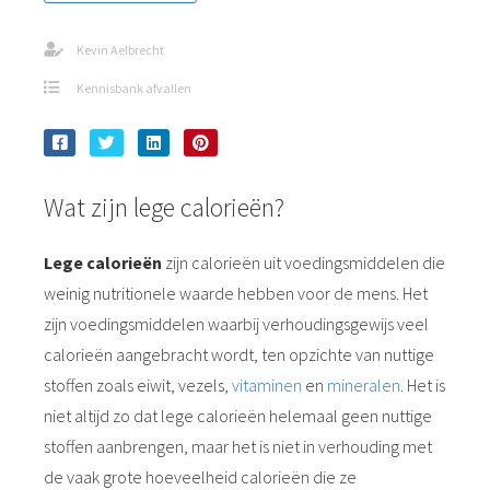
s kan de
e niet
Kevin Aelbrecht
oneren.
Kennisbank afvallen
ieken
ische
s worden
kt om
Wat zijn lege calorieën?
em
tie te
Lege calorieën
zijn calorieën uit voedingsmiddelen die
elen over
weinig nutritionele waarde hebben voor de mens. Het
drag van
zijn voedingsmiddelen waarbij verhoudingsgewijs veel
zoeker op
site.
calorieën aangebracht wordt, ten opzichte van nuttige
stoffen zoals eiwit, vezels,
vitaminen
en
mineralen
. Het is
ing
niet altijd zo dat lege calorieën helemaal geen nuttige
ingcookies
stoffen aanbrengen, maar het is niet in verhouding met
 gebruikt
de vaak grote hoeveelheid calorieën die ze
oekers te