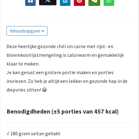
s kan de
e niet
oneren.
ieken
Inhoudsopgave
ische
Deze heerlijke gezonde chili sin carne met rijst- en
s worden
bloemkoolrijstmengeling is caloriearm en gemakkelijk
kt om
em
klaar te maken.
tie te
Je kan gerust een grotere portie maken en porties
elen over
invriezen. Zo heb je altijd een lekker en gezonde hap in de
drag van
diepvries zitten! 😀
zoeker op
site.
Benodigdheden (±5 porties van 457 kcal)
ing
ingcookies
 gebruikt
√ 180 gram seitan gehakt
oekers te