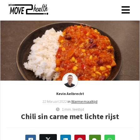
ngen
 policy
oneel
onele
s zijn
Kevin Aelbrecht
kelijk om
22 februari 2022
in
Warme maaltijd
bsite te
1 min. leestijd
ken. Ze
Chili sin carne met lichte rijst
 gebruikt
asisfuncties
der deze