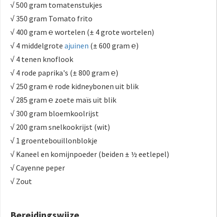
√ 500 gram tomatenstukjes
 op de
√ 350 gram Tomato frito
e. Hierdoor
√ 400 gram ℮ wortelen (± 4 grote wortelen)
 website-
ren
√ 4 middelgrote
ajuinen
(± 600 gram ℮)
nte
√ 4 tenen knoflook
enties
√ 4 rode paprika's (± 800 gram ℮)
gebaseerd
√ 250 gram ℮ rode kidneybonen uit blik
 gedrag van
√ 285 gram ℮ zoete maïs uit blik
ezoeker.
√ 300 gram bloemkoolrijst
√ 200 gram snelkookrijst (wit)
uren
√ 1 groentebouillonblokje
√ Kaneel en komijnpoeder (beiden ± ½ eetlepel)
√ Cayenne peper
√ Zout
Bereidingswijze