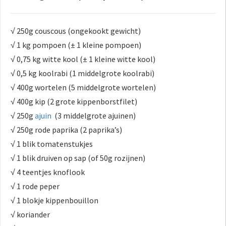
 op de
e. Hierdoor
√ 250g couscous (ongekookt gewicht)
 website-
√ 1 kg pompoen (± 1 kleine pompoen)
ren
nte
√ 0,75 kg witte kool (± 1 kleine witte kool)
enties
√ 0,5 kg koolrabi (1 middelgrote koolrabi)
gebaseerd
√ 400g wortelen (5 middelgrote wortelen)
 gedrag van
√ 400g kip (2 grote kippenborstfilet)
ezoeker.
√ 250g
ajuin
(3 middelgrote ajuinen)
√ 250g rode paprika (2 paprika’s)
uren
√ 1 blik tomatenstukjes
√ 1 blik druiven op sap (of 50g rozijnen)
√ 4 teentjes knoflook
√ 1 rode peper
√ 1 blokje kippenbouillon
√ koriander