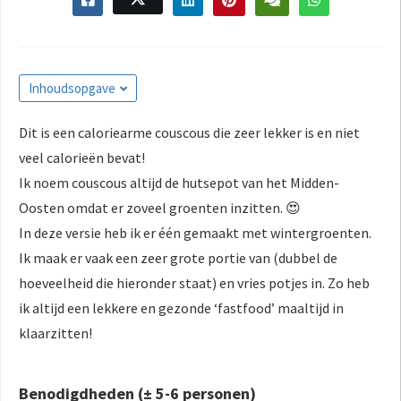
s kan de
e niet
oneren.
Inhoudsopgave
ieken
ische
Dit is een caloriearme couscous die zeer lekker is en niet
s worden
veel calorieën bevat!
kt om
em
Ik noem couscous altijd de hutsepot van het Midden-
tie te
Oosten omdat er zoveel groenten inzitten. 😍
elen over
In deze versie heb ik er één gemaakt met wintergroenten.
drag van
Ik maak er vaak een zeer grote portie van (dubbel de
zoeker op
hoeveelheid die hieronder staat) en vries potjes in. Zo heb
site.
ik altijd een lekkere en gezonde ‘fastfood’ maaltijd in
ing
klaarzitten!
ingcookies
 gebruikt
Benodigdheden (± 5-6 personen)
oekers te