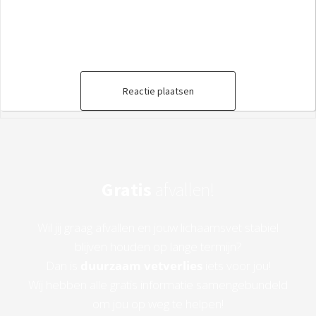
Reactie plaatsen
Gratis
afvallen!
Wil jij graag afvallen en jouw lichaamsvet stabiel
blijven houden op lange termijn?
Dan is
duurzaam vetverlies
iets voor jou!
Wij hebben alle gratis informatie samengebundeld
om jou op weg te helpen!