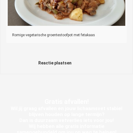
Romige vegetarische groentestoofpot met fetakaas
Reactie plaatsen
Gratis
afvallen!
Wil jij graag afvallen en jouw lichaamsvet stabiel
blijven houden op lange termijn?
Dan is
duurzaam vetverlies
iets voor jou!
Wij hebben alle gratis informatie
samengebundeld om jou op weg te helpen!