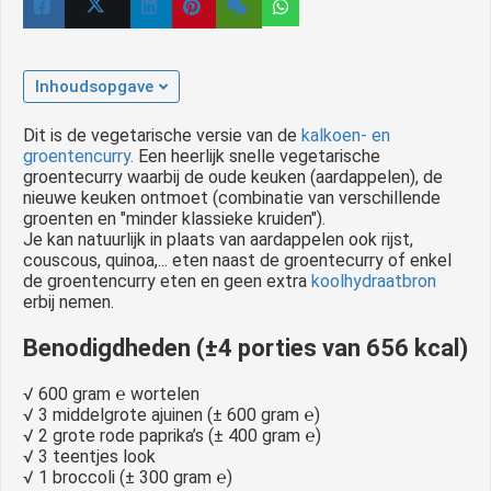
 op de
e. Hierdoor
 website-
Inhoudsopgave
ren
nte
Dit is de vegetarische versie van de
kalkoen- en
enties
groentencurry.
Een heerlijk snelle vegetarische
groentecurry waarbij de oude keuken (aardappelen), de
gebaseerd
nieuwe keuken ontmoet (combinatie van verschillende
 gedrag van
groenten en "minder klassieke kruiden").
ezoeker.
Je kan natuurlijk in plaats van aardappelen ook rijst,
couscous, quinoa,... eten naast de groentecurry of enkel
de groentencurry eten en geen extra
koolhydraatbron
erbij nemen.
uren
Benodigdheden (±4 porties van 656 kcal)
√ 600 gram ℮ wortelen
√ 3 middelgrote ajuinen (± 600 gram ℮)
√ 2 grote rode paprika’s (± 400 gram ℮)
√ 3 teentjes look
√ 1 broccoli (± 300 gram ℮)