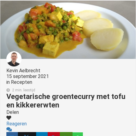
s kan de
e niet
oneren.
ieken
ische
s worden
kt om
em
tie te
Kevin Aelbrecht
elen over
15 september 2021
in
Recepten
drag van
zoeker op
2 min. leestijd
Vegetarische groentecurry met tofu
site.
en kikkererwten
ing
Delen
ingcookies
Reageren
 gebruikt
oekers te