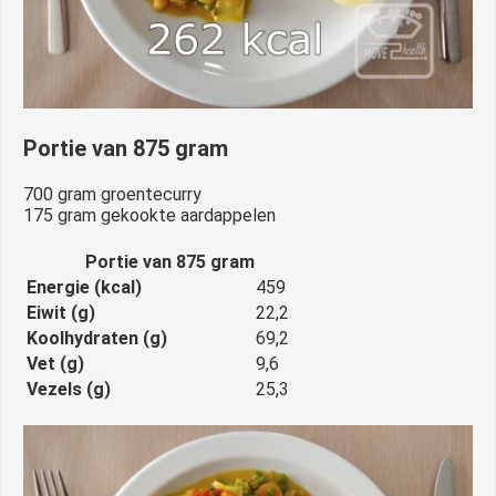
Portie van 875 gram
700 gram groentecurry
175 gram gekookte aardappelen
Portie van 875 gram
Energie (kcal)
459
Eiwit (g)
22,2
Koolhydraten (g)
69,2
Vet (g)
9,6
Vezels (g)
25,3