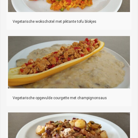
Vegetarische wokschotel met piktante tofu blokjes
Vegetarische opgevulde courgette met champignonsaus