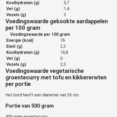
Koolhydraten (g)
5,7
Vet (g)
1,4
Vezels (g)
3
Voedingswaarde gekookte aardappelen
per 100 gram
Voedingswaarde per 100 gram
Energie (kcal)
76
Eiwit (g)
2,3
Koolhydraten (g)
16,8
Vet (g)
0
Vezels (g)
2,5
Voedingswaarde vegetarische
groentecurry met tofu en kikkererwten
per portie
Het bord heeft een diameter van 26 cm.
Portie van 500 gram
400 gram groentecurry