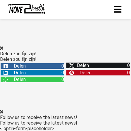
ngen
 policy
Delen zou fijn zijn!
Delen zou fijn zijn!
Delen
0
Delen
0
oneel
Delen
0
Delen
0
onele
Delen
0
s zijn
kelijk om
bsite te
ken. Ze
 gebruikt
Follow us to receive the latest news!
asisfuncties
Follow us to receive the latest news!
der deze
<:optin-form-placeholder>