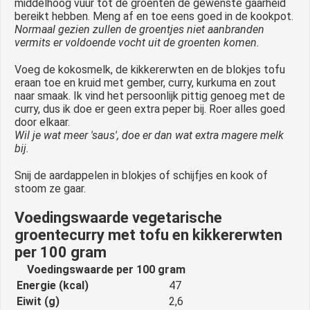
middelhoog vuur tot de groenten de gewenste gaarheid
bereikt hebben. Meng af en toe eens goed in de kookpot.
Normaal gezien zullen de groentjes niet aanbranden
vermits er voldoende vocht uit de groenten komen.
Voeg de kokosmelk, de kikkererwten en de blokjes tofu
eraan toe en kruid met gember, curry, kurkuma en zout
naar smaak. Ik vind het persoonlijk pittig genoeg met de
curry, dus ik doe er geen extra peper bij. Roer alles goed
door elkaar.
Wil je wat meer 'saus', doe er dan wat extra magere melk
bij.
Snij de aardappelen in blokjes of schijfjes en kook of
stoom ze gaar.
Voedingswaarde vegetarische
groentecurry met tofu en kikkererwten
per 100 gram
Voedingswaarde per 100 gram
Energie (kcal)
47
Eiwit (g)
2,6