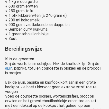
√ 1 kg ℮ courgette
√ 600 gram erwten
√ 250 gram tofu
√ 1 blik kikkererwten (± 240 gram ℮)
√ 200 ml kokosmelk
√ 900 gram vastkokende aardappelen
√ Gember, curry, kurkuma
√ 1 groentebouillonblokje
√ Zout
Bereidingswijze
Kuis de groenten.
Snij de wortelen in schijfjes. Hak de knoflook fijn. Snij de
ajuin
, paprika, tofu en courgette in blokjes en de broccoli
in roosjes.
Bak de ajuin, paprika en knoflook kort aan in een grote
kookpot. Je hoeft hiervoor geen extra vetstof toe te
voegen.
Voeg de courgette blokjes, wortelschijfjes, broccoli,
erwten en het groentebouillonblokje eraan toe en zet
met een deksel op de kookpot het geheel op een