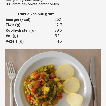
100 gram gekookte aardappelen
Portie van 500 gram
Energie (kcal)
262
Eiwit (g)
12,7
Koolhydraten (g)
39,6
Vet (g)
5,5
Vezels (g)
14,5